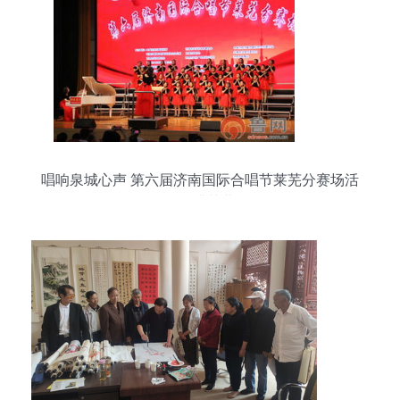
唱响泉城心声 第六届济南国际合唱节莱芜分赛场活
动圆满落幕