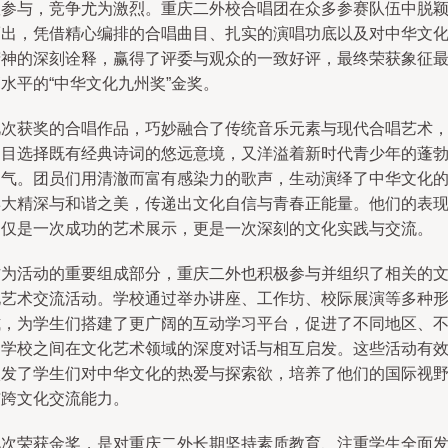
队参与，竞争尤为激烈。重庆二外校合唱团在众多参赛队伍中脱
而出，凭借精心编排的合唱曲目、扎实的演唱功底以及对中华文
精神的深刻诠释，赢得了评委与观众的一致好评，最终荣获象征
水平的“中华文化九州奖”金奖。
此次获奖的合唱作品，巧妙融合了传统音乐元素与现代合唱艺术
曲目选择既有经典诗词的悠远意境，又洋溢着新时代青少年的蓬
朝气。团员们用清澈而富有感染力的歌声，生动演绎了中华文化
博大精深与和谐之美，传递出文化自信与青春正能量。他们的表
不仅是一次成功的艺术展示，更是一次深刻的文化实践与交流。
作为活动的重要组成部分，重庆二外也积极参与并组织了相关的
化艺术交流活动。学校通过举办讲座、工作坊、校际展演等多种
式，为学生们搭建了更广阔的互动学习平台，促进了不同地区、
同学校之间在文化艺术领域的深度对话与相互启发。这些活动有
激发了学生们对中华文化的热爱与探索欲，培养了他们的国际视
与跨文化交流能力。
此次荣获金奖，是对重庆二外长期坚持素质教育、注重学生全面