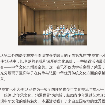
重庆第二外国语学校校合唱团在备受瞩目的全国第九届“中华文化
大使”活动中，以卓越的表现和深厚的文化底蕴，一举摘得活动最
荣誉——中华文化九州奖金奖。这一喜讯不仅为学校赢得了荣誉
更充分展现了重庆学子在传承与弘扬中华优秀传统文化方面的卓
风采。
“中华文化小大使”活动作为一项全国性的青少年文化交流与展示平
台，始终以“传承文化、沟通世界”为宗旨，鼓励青少年通过艺术形
展现中华文化的独特魅力。本届活动吸引了来自全国各地的优秀