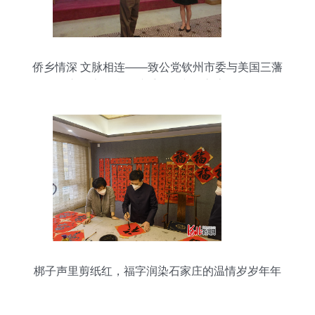
侨乡情深 文脉相连——致公党钦州市委与美国三藩
市钦廉同乡会携手开展文化交流活动
梆子声里剪纸红，福字润染石家庄的温情岁岁年年